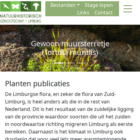
Naar de inhoud
Bestanden
Stage lopen
Links
Contact
Gewoon muursterretje
(Tortula muralis)
Previous
Next
Planten publicaties
De Limburgse flora, en zeker de flora van Zuid-
Limburg, is heel anders als die in de rest van
Nederland. Dit is het resultaat van de zuidelijke ligging
van de provincie waardoor soorten die uit het zuiden
in noordwaartse richting migreren Limburg als eerste
bereiken. Daarnaast is het klimaat in Limburg ook
dusdanig dat voor veel iets meer warmteminnende