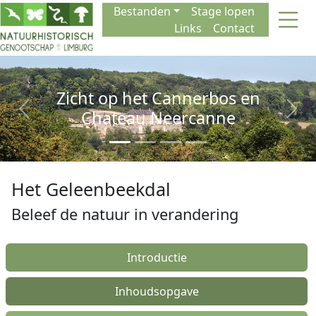
Naar de inhoud
Bestanden
Stage lopen
Links
Contact
Zicht op het Cannerbos en
Chateau Neercanne
Previous
Next
Het Geleenbeekdal
Beleef de natuur in verandering
Introductie
Inhoudsopgave