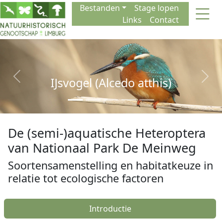
Naar de inhoud
Bestanden
Stage lopen
Links
Contact
IJsvogel (Alcedo atthis)
Previous
Next
De (semi-)aquatische Heteroptera
van Nationaal Park De Meinweg
Soortensamenstelling en habitatkeuze in
relatie tot ecologische factoren
Introductie