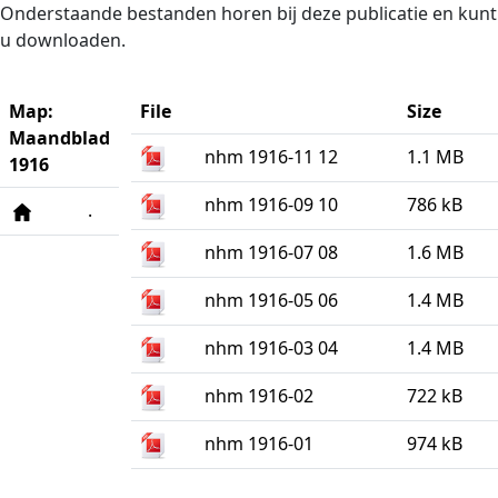
Naar de inhoud
Onderstaande bestanden horen bij deze publicatie en kunt
u downloaden.
Map:
File
Size
Maandblad
nhm 1916-11 12
1.1 MB
1916
nhm 1916-09 10
786 kB
.
nhm 1916-07 08
1.6 MB
nhm 1916-05 06
1.4 MB
nhm 1916-03 04
1.4 MB
nhm 1916-02
722 kB
nhm 1916-01
974 kB