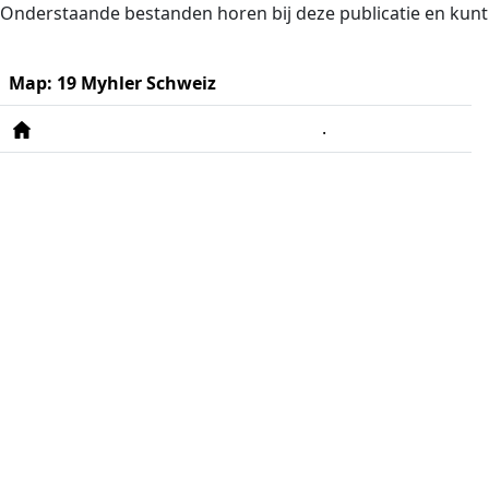
Naar de inhoud
Naar de hoofdnavigatie
Onderstaande bestanden horen bij deze publicatie en kun
Map: 19 Myhler Schweiz
.