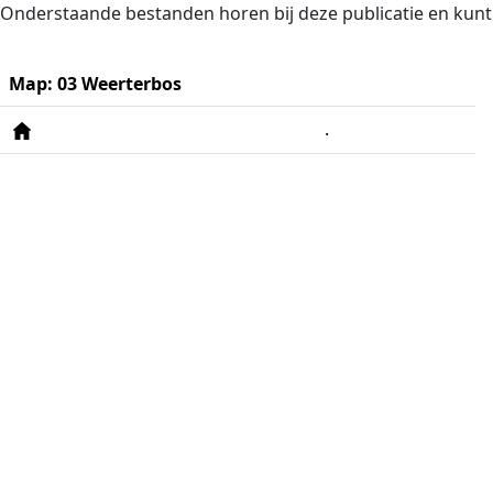
Naar de inhoud
Naar de hoofdnavigatie
Onderstaande bestanden horen bij deze publicatie en kun
Map: 03 Weerterbos
.